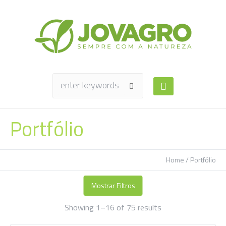
Portfólio
Home
/ Portfólio
Mostrar Filtros
Sorted
Showing 1–16 of 75 results
by