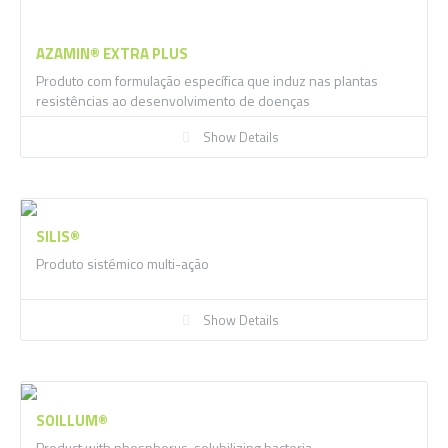
AZAMIN® EXTRA PLUS
Produto com formulação específica que induz nas plantas
resistências ao desenvolvimento de doenças
Show Details
SILIS®
Produto sistémico multi-ação
Show Details
SOILLUM®
Product with phosphorus-solubilizing bacteria