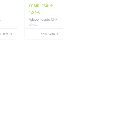
COMPLESAL®
12-4-6
a
Adubo líquido NPK
com
micronutrientes
 Details
Show Details
para aplicação
foliar e rega