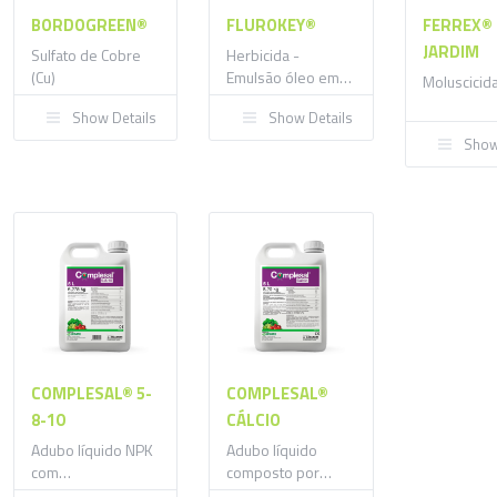
BORDOGREEN®
FLUROKEY®
FERREX®
JARDIM
Sulfato de Cobre
Herbicida -
(Cu)
Emulsão óleo em
Moluscicid
água
Show Details
Show Details
Show
COMPLESAL® 5-
COMPLESAL®
8-10
CÁLCIO
Adubo líquido NPK
Adubo líquido
com
composto por
micronutrientes
cálcio e