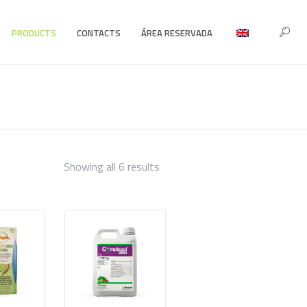
PRODUCTS
CONTACTS
ÁREA RESERVADA
Sorted
Showing all 6 results
by
price:
low
to
high